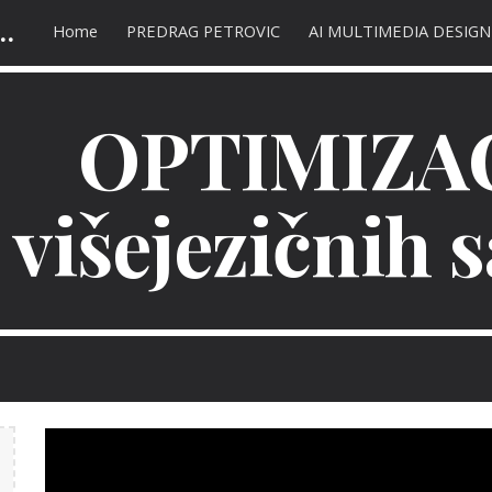
 AC SEO marketing | оптимизација сајта
Home
PREDRAG PETROVIC
AI MULTIMEDIA DESIGN
ip to main content
Skip to navigat
OPTIMIZA
višejezičnih s