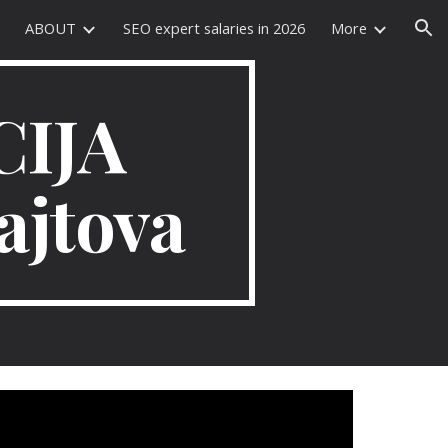
ABOUT
SEO expert salaries in 2026
More
ion
CIJA
ajtova