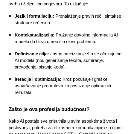
svrhu i željeni ton odgovora. To uključuje:
Jezik i formulaciju:
Pronalaženje pravih reči, sintakse i
strukture rečenica.
Kontekstualizacija:
Pružanje dovoljno informacija AI
modelu da bi razumeo širi okvir problema.
Definisanje cilja:
Jasno preciziranje šta se očekuje od
AI modela (npr. generisanje teksta, sumiranje,
prevođenje, pisanje koda).
Iteracija i optimizacija:
Kroz pokušaje i greške,
usavršavanje promptova za postizanje optimalnih
rezultata.
Zašto je ova profesija budućnost?
Kako AI postaje sve prisutnija u svim aspektima života i
poslovanja, potreba za efikasnom komunikacijom sa njom