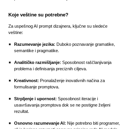
Koje veštine su potrebne?
Za uspešnog AI prompt dizajnera, ključne su sledeće
veštine:
Razumevanje jezika:
Duboko poznavanje gramatike,
semantike i pragmatike.
Analitičko razmišljanje:
Sposobnost raščlanjivanja
problema i definisanja preciznih ciljeva.
Kreativnost:
Pronalaženje inovativnih načina za
formulisanje promptova.
Strpljenje i upornost:
Sposobnost iteracije i
usavršavanja promptova dok se ne postigne željeni
rezultat.
Osnovno razumevanje AI:
Nije potrebno biti programer,