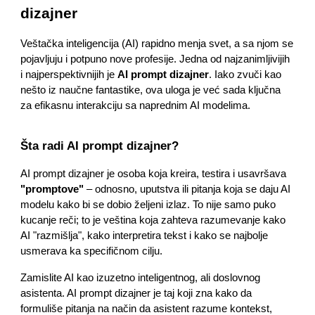
dizajner
Veštačka inteligencija (AI) rapidno menja svet, a sa njom se
pojavljuju i potpuno nove profesije. Jedna od najzanimljivijih
i najperspektivnijih je
AI prompt dizajner
. Iako zvuči kao
nešto iz naučne fantastike, ova uloga je već sada ključna
za efikasnu interakciju sa naprednim AI modelima.
Šta radi AI prompt dizajner?
AI prompt dizajner je osoba koja kreira, testira i usavršava
"promptove"
– odnosno, uputstva ili pitanja koja se daju AI
modelu kako bi se dobio željeni izlaz. To nije samo puko
kucanje reči; to je veština koja zahteva razumevanje kako
AI "razmišlja", kako interpretira tekst i kako se najbolje
usmerava ka specifičnom cilju.
Zamislite AI kao izuzetno inteligentnog, ali doslovnog
asistenta. AI prompt dizajner je taj koji zna kako da
formuliše pitanja na način da asistent razume kontekst,