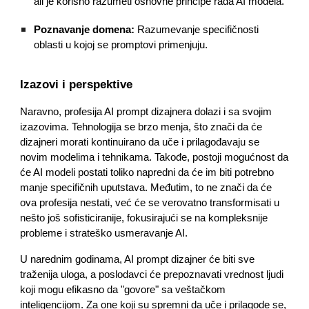
ali je korisno razumeti osnovne principe rada AI modela.
Poznavanje domena:
Razumevanje specifičnosti
oblasti u kojoj se promptovi primenjuju.
Izazovi i perspektive
Naravno, profesija AI prompt dizajnera dolazi i sa svojim
izazovima. Tehnologija se brzo menja, što znači da će
dizajneri morati kontinuirano da uče i prilagođavaju se
novim modelima i tehnikama. Takođe, postoji mogućnost da
će AI modeli postati toliko napredni da će im biti potrebno
manje specifičnih uputstava. Međutim, to ne znači da će
ova profesija nestati, već će se verovatno transformisati u
nešto još sofisticiranije, fokusirajući se na kompleksnije
probleme i strateško usmeravanje AI.
U narednim godinama, AI prompt dizajner će biti sve
traženija uloga, a poslodavci će prepoznavati vrednost ljudi
koji mogu efikasno da "govore" sa veštačkom
inteligencijom. Za one koji su spremni da uče i prilagode se,