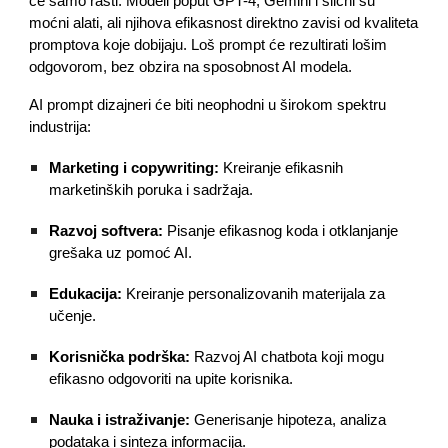
će samo rasti. Modeli poput GPT-4, Gemini i slični su
moćni alati, ali njihova efikasnost direktno zavisi od kvaliteta
promptova koje dobijaju. Loš prompt će rezultirati lošim
odgovorom, bez obzira na sposobnost AI modela.
AI prompt dizajneri će biti neophodni u širokom spektru
industrija:
Marketing i copywriting:
Kreiranje efikasnih
marketinških poruka i sadržaja.
Razvoj softvera:
Pisanje efikasnog koda i otklanjanje
grešaka uz pomoć AI.
Edukacija:
Kreiranje personalizovanih materijala za
učenje.
Korisnička podrška:
Razvoj AI chatbota koji mogu
efikasno odgovoriti na upite korisnika.
Nauka i istraživanje:
Generisanje hipoteza, analiza
podataka i sinteza informacija.